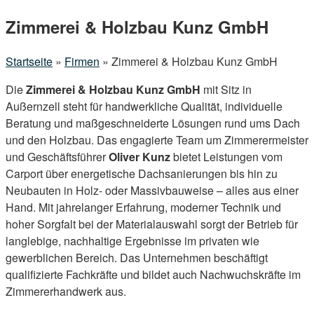
Menu
Zimmerei & Holzbau Kunz GmbH
Startseite
»
Firmen
»
Zimmerei & Holzbau Kunz GmbH
Die
Zimmerei & Holzbau Kunz GmbH
mit Sitz in
Außernzell steht für handwerkliche Qualität, individuelle
Beratung und maßgeschneiderte Lösungen rund ums Dach
und den Holzbau. Das engagierte Team um Zimmerermeister
und Geschäftsführer
Oliver Kunz
bietet Leistungen vom
Carport über energetische Dachsanierungen bis hin zu
Neubauten in Holz- oder Massivbauweise – alles aus einer
Hand. Mit jahrelanger Erfahrung, moderner Technik und
hoher Sorgfalt bei der Materialauswahl sorgt der Betrieb für
langlebige, nachhaltige Ergebnisse im privaten wie
gewerblichen Bereich. Das Unternehmen beschäftigt
qualifizierte Fachkräfte und bildet auch Nachwuchskräfte im
Zimmererhandwerk aus.