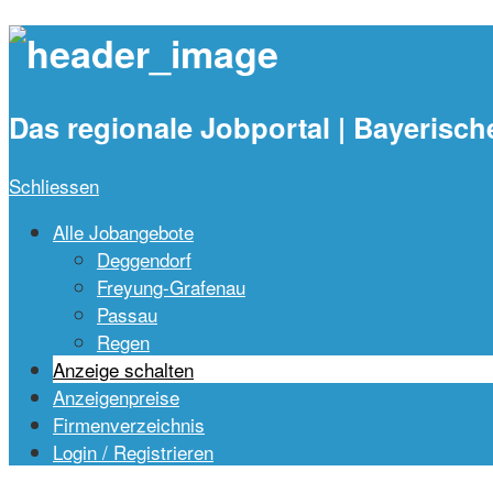
waidlajobs.
Das regionale Jobportal | Bayerisch
Schliessen
Alle Jobangebote
Deggendorf
Freyung-Grafenau
Passau
Regen
Anzeige schalten
Anzeigenpreise
Firmenverzeichnis
Login / Registrieren