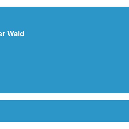
de
er Wald