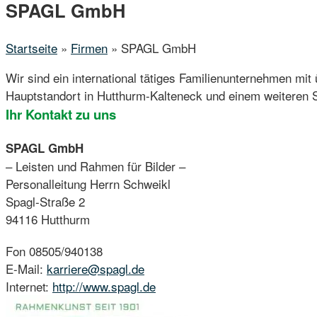
Menu
SPAGL GmbH
Startseite
»
Firmen
»
SPAGL GmbH
Wir sind ein international tätiges Familienunternehmen mit 
Hauptstandort in Hutthurm-Kalteneck und einem weiteren S
Ihr Kontakt zu uns
SPAGL GmbH
– Leisten und Rahmen für Bilder –
Personalleitung Herrn Schweikl
Spagl-Straße 2
94116 Hutthurm
Fon 08505/940138
E-Mail:
karriere@spagl.de
Internet:
http://www.spagl.de