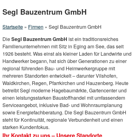
Menu
Segl Bauzentrum GmbH
Startseite
»
Firmen
»
Segl Bauzentrum GmbH
Die
Segl Bauzentrum GmbH
ist ein traditionsreiches
Familienunternehmen mit Sitz in Eging am See, das seit
1926 besteht. Was einst als kleiner Laden für Landwirte und
Handwerker begann, hat sich über Generationen zu einer
regional führenden Bau- und Heimwerkergruppe mit
mehreren Standorten entwickelt – darunter Vilshofen,
Waldkirchen, Regen, Pfarrkirchen und Hauzenberg. Heute
betreibt Segl moderne Hagebaumärkte, Gartencenter und
einen leistungsstarken Baustoffhandel mit umfassendem
Serviceangebot, inklusive Bad- und Wohnraumplanung
sowie Energiefachberatung. Die Segl Bauzentrum GmbH
steht für Kontinuität, regionale Verbundenheit und einen
starken Kundenfokus.
Ihr Kontakt zu uns – Unsere Standorte