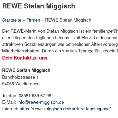
Menu
REWE Stefan Miggisch
Startseite
»
Firmen
»
REWE Stefan Miggisch
Der REWE-Markt von Stefan Miggisch ist ein familiengefüh
allen Dingen des täglichen Lebens – mit Herz, Leidenscha
attraktiven Sozialleistungen wie betrieblicher Altersvorso
Mitarbeiterrabatten. Durch ein starkes Teamgefühl, regel
Dein Kontakt zu uns
REWE Stefan Miggisch
Bahnholzstrasse 1
94065 Waldkirchen
Telefon: 08581 989 67 96
E-Mail:
info@rewe-miggisch.de
Internet:
https://rewe-miggisch.de/karriere-landingpage/