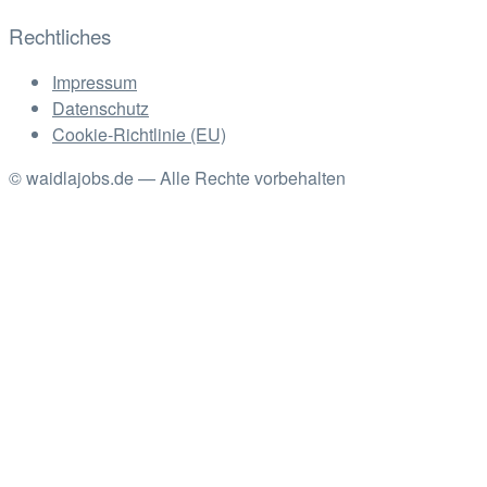
Rechtliches
Impressum
Datenschutz
Cookie-Richtlinie (EU)
© waidlajobs.de — Alle Rechte vorbehalten
Facebook
Linkedin
Instagram
Xing
Back
to
Top