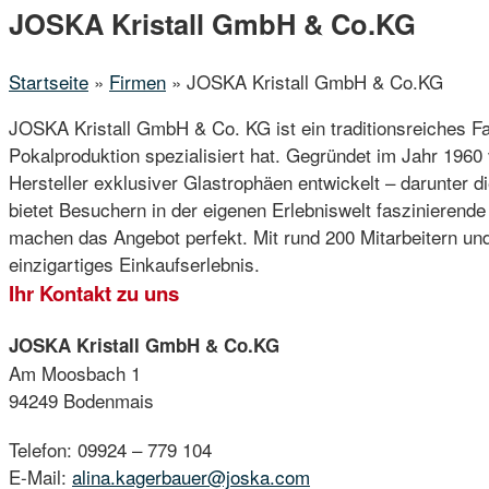
Menu
JOSKA Kristall GmbH & Co.KG
Startseite
»
Firmen
»
JOSKA Kristall GmbH & Co.KG
JOSKA Kristall GmbH & Co. KG ist ein traditionsreiches 
Pokalproduktion spezialisiert hat. Gegründet im Jahr 196
Hersteller exklusiver Glastrophäen entwickelt – darunter
bietet Besuchern in der eigenen Erlebniswelt faszinierende
machen das Angebot perfekt. Mit rund 200 Mitarbeitern un
einzigartiges Einkaufserlebnis.
Ihr Kontakt zu uns
JOSKA Kristall GmbH & Co.KG
Am Moosbach 1
94249 Bodenmais
Telefon: 09924 – 779 104
E-Mail:
alina.kagerbauer@joska.com