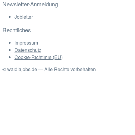
Newsletter-Anmeldung
Jobletter
Rechtliches
Impressum
Datenschutz
Cookie-Richtlinie (EU)
© waidlajobs.de — Alle Rechte vorbehalten
Facebook
Linkedin
Instagram
Xing
Back
to
Top